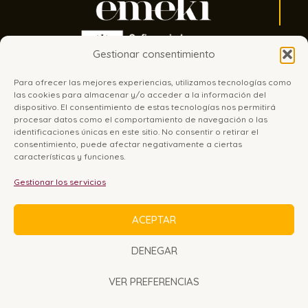
Gestionar consentimiento
Para ofrecer las mejores experiencias, utilizamos tecnologías como
las cookies para almacenar y/o acceder a la información del
dispositivo. El consentimiento de estas tecnologías nos permitirá
procesar datos como el comportamiento de navegación o las
identificaciones únicas en este sitio. No consentir o retirar el
consentimiento, puede afectar negativamente a ciertas
características y funciones.
Sobre Emeki
Tienda
Experiencias joyeras
Contacto
Gestionar los servicios
Instagram
ACEPTAR
Aviso legal
Política de privacidad
Política de cookies
Política de envíos y devoluciones
DENEGAR
VER PREFERENCIAS
© 2026 Emeki Joyas