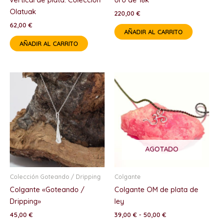
Olatuak
220,00
€
62,00
€
AÑADIR AL CARRITO
AÑADIR AL CARRITO
Rango
Est
de
pro
precios:
tie
desde
39,00 €
múl
hasta
var
50,00 €
Las
opc
AGOTADO
se
pu
Colección Goteando / Dripping
Colgante
ele
Colgante «Goteando /
Colgante OM de plata de
en
Dripping»
ley
la
45,00
€
39,00
€
-
50,00
€
pág