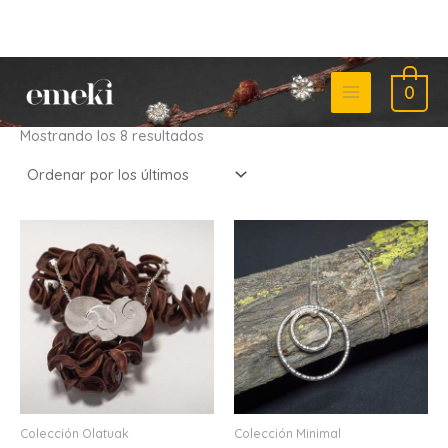
Ordenado
Ir
por
0
los
al
últimos
contenido
Mostrando los 8 resultados
Colección Olatuak
Colección Minimal