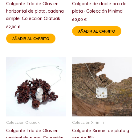
Colgante Trío de Olas en
Colgante de doble aro de
horizontal de plata, cadena
plata · Colección Minimal
simple. Colección Olatuak
60,00
€
62,00
€
AÑADIR AL CARRITO
AÑADIR AL CARRITO
Colección Olatuak
Colección Xirimiri
Colgante Trío de Olas en
Colgante Xirimiri de plata y
vertical de plata. Colección
oro de 18k