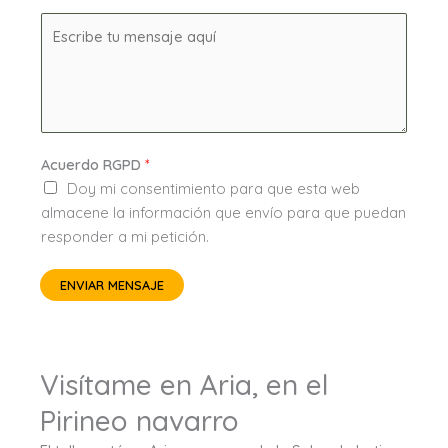
M
e
n
s
a
j
Acuerdo RGPD
*
e
Doy mi consentimiento para que esta web
*
almacene la información que envío para que puedan
responder a mi petición.
ENVIAR MENSAJE
Visítame en Aria, en el
Pirineo navarro