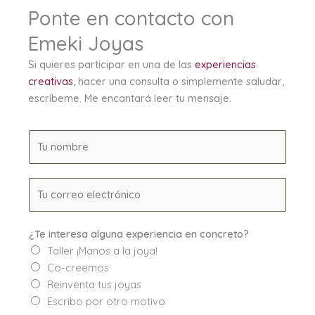
Ponte en contacto con
Emeki Joyas
Si quieres participar en una de las
experiencias
creativas
, hacer una consulta o simplemente saludar,
escríbeme. Me encantará leer tu mensaje.
N
o
m
E
b
m
r
a
e
¿Te interesa alguna experiencia en concreto?
i
*
Taller ¡Manos a la joya!
l
Co-creemos
*
Reinventa tus joyas
Escribo por otro motivo