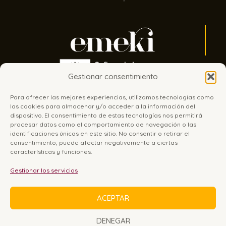
Gestionar consentimiento
Para ofrecer las mejores experiencias, utilizamos tecnologías como
las cookies para almacenar y/o acceder a la información del
dispositivo. El consentimiento de estas tecnologías nos permitirá
procesar datos como el comportamiento de navegación o las
identificaciones únicas en este sitio. No consentir o retirar el
consentimiento, puede afectar negativamente a ciertas
características y funciones.
Sobre Emeki
Tienda
Experiencias joyeras
Contacto
Gestionar los servicios
Instagram
ACEPTAR
Aviso legal
Política de privacidad
Política de cookies
Política de envíos y devoluciones
DENEGAR